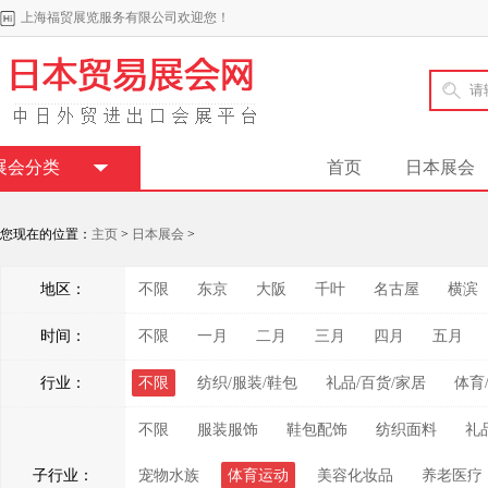
上海福贸展览服务有限公司欢迎您！
展会分类
首页
日本展会
您现在的位置：
主页
>
日本展会
>
地区：
不限
东京
大阪
千叶
名古屋
横滨
时间：
不限
一月
二月
三月
四月
五月
行业：
不限
纺织/服装/鞋包
礼品/百货/家居
体育
不限
服装服饰
鞋包配饰
纺织面料
礼
子行业：
宠物水族
体育运动
美容化妆品
养老医疗