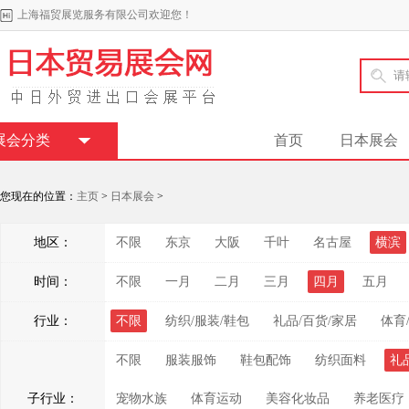
上海福贸展览服务有限公司欢迎您！
展会分类
首页
日本展会
您现在的位置：
主页
>
日本展会
>
地区：
不限
东京
大阪
千叶
名古屋
横滨
时间：
不限
一月
二月
三月
四月
五月
行业：
不限
纺织/服装/鞋包
礼品/百货/家居
体育
不限
服装服饰
鞋包配饰
纺织面料
礼
子行业：
宠物水族
体育运动
美容化妆品
养老医疗