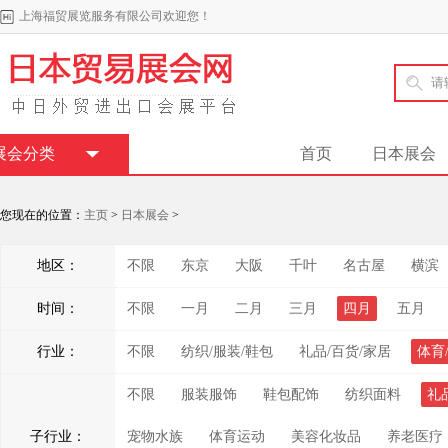
上海福贸展览服务有限公司欢迎您！
展会分类
首页
日本展会
您现在的位置：
主页
>
日本展会
>
地区：
不限
东京
大阪
千叶
名古屋
横滨
时间：
不限
一月
二月
三月
四月
五月
行业：
不限
纺织/服装/鞋包
礼品/百货/家居
体育
不限
服装服饰
鞋包配饰
纺织面料
礼
子行业：
宠物水族
体育运动
美容化妆品
养老医疗