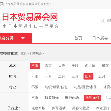
上海福贸展览服务有限公司欢迎您！
展会分类
首页
日本展会
您现在的位置：
主页
>
日本展会
>
地区：
不限
东京
大阪
千叶
名古屋
横滨
时间：
不限
一月
二月
三月
四月
五月
行业：
不限
纺织/服装/鞋包
礼品/百货/家居
体育
不限
服装服饰
鞋包配饰
纺织面料
礼
子行业：
宠物水族
体育运动
美容化妆品
养老医疗