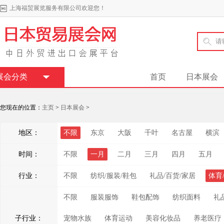
上海福贸展览服务有限公司欢迎您！
展会分类
首页
日本展会
您现在的位置：
主页
>
日本展会
>
地区：
不限
东京
大阪
千叶
名古屋
横滨
时间：
不限
一月
二月
三月
四月
五月
行业：
不限
纺织/服装/鞋包
礼品/百货/家居
体育
不限
服装服饰
鞋包配饰
纺织面料
礼
子行业：
宠物水族
体育运动
美容化妆品
养老医疗