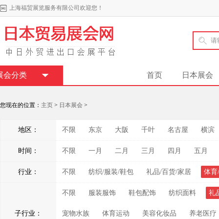
上海福贸展览服务有限公司欢迎您！
展会分类
首页
日本展会
您现在的位置：
主页
>
日本展会
>
地区：
不限
东京
大阪
千叶
名古屋
横滨
时间：
不限
一月
二月
三月
四月
五月
行业：
不限
纺织/服装/鞋包
礼品/百货/家居
体育
不限
服装服饰
鞋包配饰
纺织面料
礼
子行业：
宠物水族
体育运动
美容化妆品
养老医疗