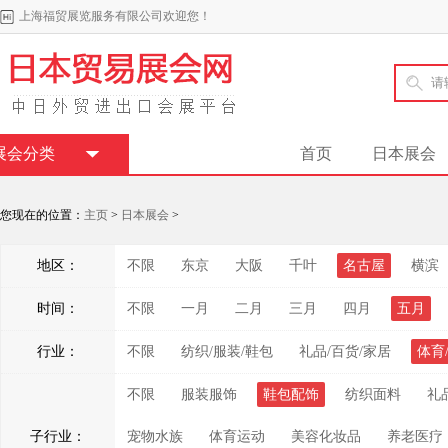
上海福贸展览服务有限公司欢迎您！
展会分类
首页
日本展会
您现在的位置：
主页
>
日本展会
>
地区：
不限
东京
大阪
千叶
名古屋
横滨
时间：
不限
一月
二月
三月
四月
五月
行业：
不限
纺织/服装/鞋包
礼品/百货/家居
体育
不限
服装服饰
鞋包配饰
纺织面料
礼
子行业：
宠物水族
体育运动
美容化妆品
养老医疗