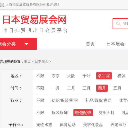
上海福贸展览服务有限公司欢迎您！
展会分类
首页
日本展会
您现在的位置：
主页
>
日本展会
>
地区：
不限
东京
大阪
千叶
名古屋
横滨
时间：
不限
一月
二月
三月
四月
五月
行业：
不限
纺织/服装/鞋包
礼品/百货/家居
体育
不限
服装服饰
鞋包配饰
纺织面料
礼
子行业：
宠物水族
体育运动
美容化妆品
养老医疗