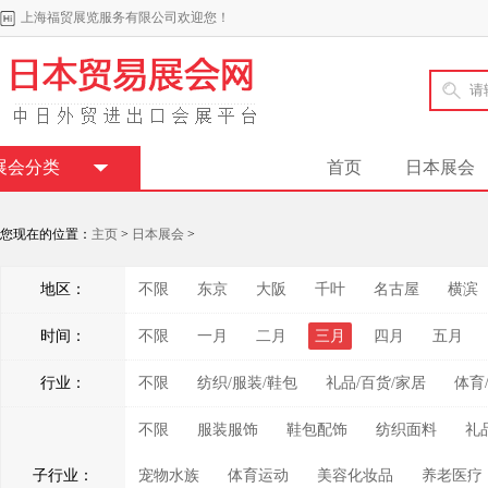
上海福贸展览服务有限公司欢迎您！
展会分类
首页
日本展会
您现在的位置：
主页
>
日本展会
>
地区：
不限
东京
大阪
千叶
名古屋
横滨
时间：
不限
一月
二月
三月
四月
五月
行业：
不限
纺织/服装/鞋包
礼品/百货/家居
体育
不限
服装服饰
鞋包配饰
纺织面料
礼
子行业：
宠物水族
体育运动
美容化妆品
养老医疗