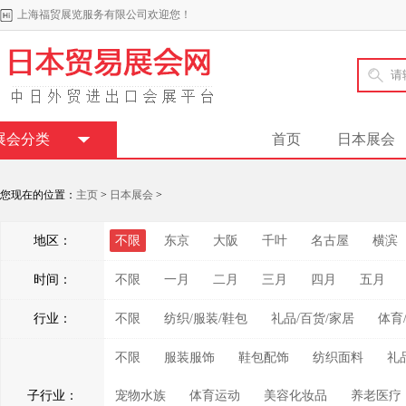
上海福贸展览服务有限公司欢迎您！
展会分类
首页
日本展会
您现在的位置：
主页
>
日本展会
>
地区：
不限
东京
大阪
千叶
名古屋
横滨
时间：
不限
一月
二月
三月
四月
五月
行业：
不限
纺织/服装/鞋包
礼品/百货/家居
体育
不限
服装服饰
鞋包配饰
纺织面料
礼
子行业：
宠物水族
体育运动
美容化妆品
养老医疗