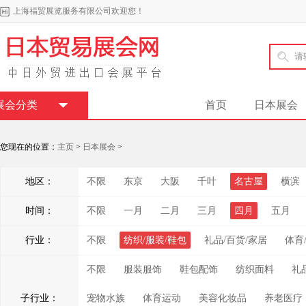
上海福贸展览服务有限公司欢迎您！
展会分类
首页
日本展会
您现在的位置：
主页
>
日本展会
>
地区：
不限
东京
大阪
千叶
名古屋
横滨
时间：
不限
一月
二月
三月
四月
五月
行业：
不限
纺织/服装/鞋包
礼品/百货/家居
体育
不限
服装服饰
鞋包配饰
纺织面料
礼
子行业：
宠物水族
体育运动
美容化妆品
养老医疗