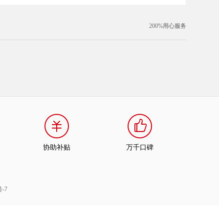
200%
用心服务
协助补贴
万千口碑
号-7