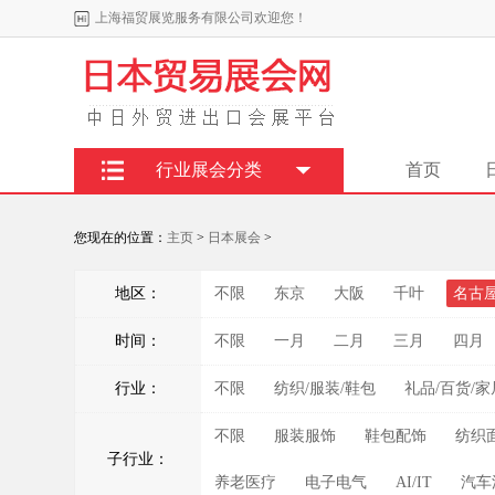
上海福贸展览服务有限公司欢迎您！
行业展会分类
首页
您现在的位置：
主页
>
日本展会
>
地区：
不限
东京
大阪
千叶
名古
时间：
不限
一月
二月
三月
四月
行业：
不限
纺织/服装/鞋包
礼品/百货/家
不限
服装服饰
鞋包配饰
纺织
子行业：
养老医疗
电子电气
AI/IT
汽车