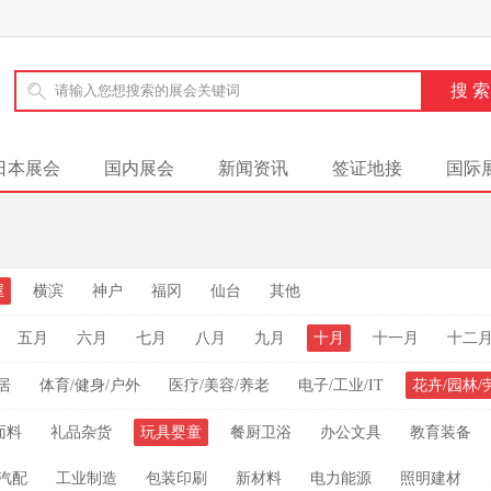
日本展会
国内展会
新闻资讯
签证地接
国际
屋
横滨
神户
福冈
仙台
其他
五月
六月
七月
八月
九月
十月
十一月
十二
居
体育/健身/户外
医疗/美容/养老
电子/工业/IT
花卉/园林/
面料
礼品杂货
玩具婴童
餐厨卫浴
办公文具
教育装备
汽配
工业制造
包装印刷
新材料
电力能源
照明建材