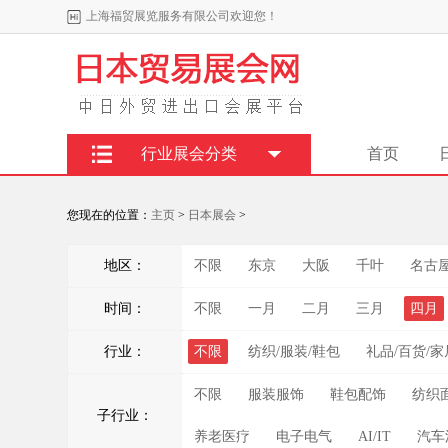
上海福贸展览服务有限公司欢迎您！
行业展会分类
首页
您现在的位置：
主页
>
日本展会
>
地区：
不限
东京
大阪
千叶
名古
时间：
不限
一月
二月
三月
四月
行业：
不限
纺织/服装/鞋包
礼品/百货/家
不限
服装服饰
鞋包配饰
纺织
子行业：
养老医疗
电子电气
AI/IT
汽车