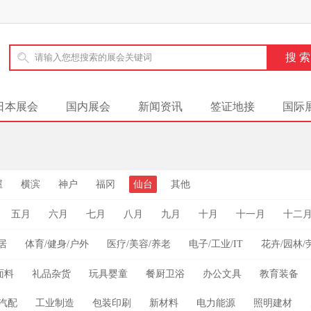
日本展会
国内展会
新闻资讯
签证地接
国际
屋
横滨
神户
福冈
仙台
其他
五月
六月
七月
八月
九月
十月
十一月
十二
居
体育/健身/户外
医疗/美容/养老
电子/工业/IT
花卉/园林/
面料
礼品杂货
玩具婴童
餐厨卫浴
办公文具
教育装备
汽配
工业制造
包装印刷
新材料
电力能源
照明建材