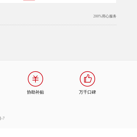
200%
用心服务
协助补贴
万千口碑
号-7