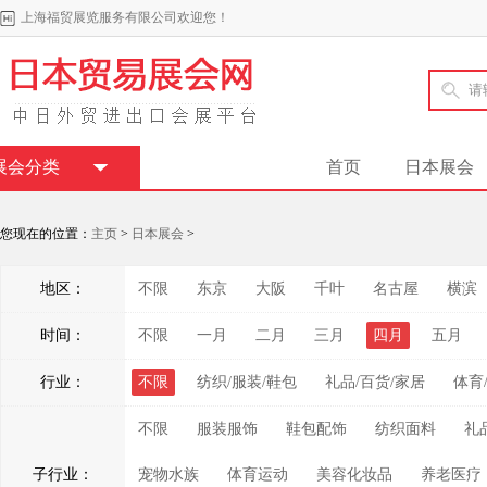
上海福贸展览服务有限公司欢迎您！
展会分类
首页
日本展会
您现在的位置：
主页
>
日本展会
>
地区：
不限
东京
大阪
千叶
名古屋
横滨
时间：
不限
一月
二月
三月
四月
五月
行业：
不限
纺织/服装/鞋包
礼品/百货/家居
体育
不限
服装服饰
鞋包配饰
纺织面料
礼
子行业：
宠物水族
体育运动
美容化妆品
养老医疗