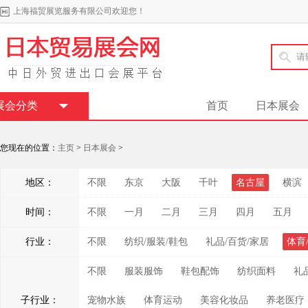
上海福贸展览服务有限公司欢迎您！
展会分类
首页
日本展会
您现在的位置：
主页
>
日本展会
>
地区：
不限
东京
大阪
千叶
名古屋
横滨
时间：
不限
一月
二月
三月
四月
五月
行业：
不限
纺织/服装/鞋包
礼品/百货/家居
体育
不限
服装服饰
鞋包配饰
纺织面料
礼
子行业：
宠物水族
体育运动
美容化妆品
养老医疗