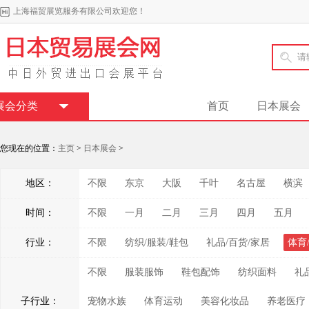
上海福贸展览服务有限公司欢迎您！
展会分类
首页
日本展会
您现在的位置：
主页
>
日本展会
>
地区：
不限
东京
大阪
千叶
名古屋
横滨
时间：
不限
一月
二月
三月
四月
五月
行业：
不限
纺织/服装/鞋包
礼品/百货/家居
体育
不限
服装服饰
鞋包配饰
纺织面料
礼
子行业：
宠物水族
体育运动
美容化妆品
养老医疗