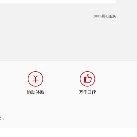
200%
用心服务
协助补贴
万千口碑
号-7