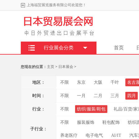
上海福贸展览服务有限公司欢迎您！
行业展会分类
首页
您现在的位置：
主页
>
日本展会
>
地区：
不限
东京
大阪
千叶
名古
时间：
不限
一月
二月
三月
四月
行业：
不限
纺织/服装/鞋包
礼品/百货/家
不限
服装服饰
鞋包配饰
纺织
子行业：
养老医疗
电子电气
AI/IT
汽车