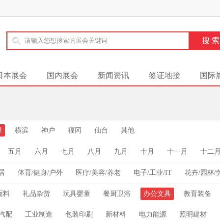
日本展会
国内展会
新闻资讯
签证地接
国际
屋
横滨
神户
福冈
仙台
其他
五月
六月
七月
八月
九月
十月
十一月
十二
居
体育/健身/户外
医疗/美容/养老
电子/工业/IT
花卉/园林/
面料
礼品杂货
玩具婴童
餐厨卫浴
办公文具
教育装备
汽配
工业制造
包装印刷
新材料
电力能源
照明建材