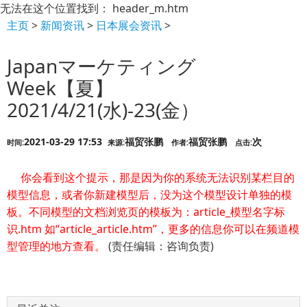
无法在这个位置找到： header_m.htm
主页
>
新闻资讯
>
日本展会资讯
>
Japanマーケティング
Week【夏】
2021/4/21(水)-23(金）
2021-03-29 17:53
福贸张鹏
福贸张鹏
次
时间:
来源:
作者:
点击:
你会看到这个提示，那是因为你的系统无法识别某栏目的
模型信息，或者你新建模型后，没为这个模型设计单独的模
板。不同模型的文档浏览页的模板为：article_模型名字标
识.htm 如“article_article.htm”，更多的信息你可以在频道模
型管理的地方查看。
(责任编辑：咨询负责)