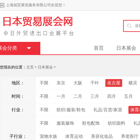
上海福贸展览服务有限公司欢迎您！
展会分类
首页
日本展会
您现在的位置：
主页
>
日本展会
>
地区：
不限
东京
大阪
千叶
名古屋
横滨
时间：
不限
一月
二月
三月
四月
五月
行业：
不限
纺织/服装/鞋包
礼品/百货/家居
体育
不限
服装服饰
鞋包配饰
纺织面料
礼
子行业：
宠物水族
体育运动
美容化妆品
养老医疗