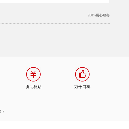
200%
用心服务
协助补贴
万千口碑
号-7