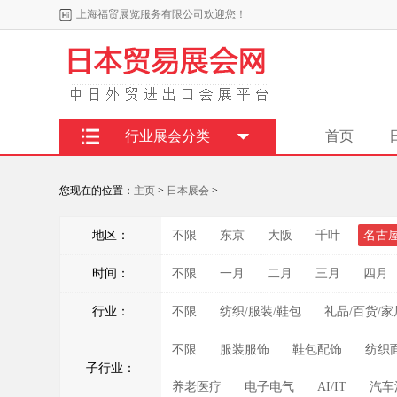
上海福贸展览服务有限公司欢迎您！
行业展会分类
首页
您现在的位置：
主页
>
日本展会
>
地区：
不限
东京
大阪
千叶
名古
时间：
不限
一月
二月
三月
四月
行业：
不限
纺织/服装/鞋包
礼品/百货/家
不限
服装服饰
鞋包配饰
纺织
子行业：
养老医疗
电子电气
AI/IT
汽车