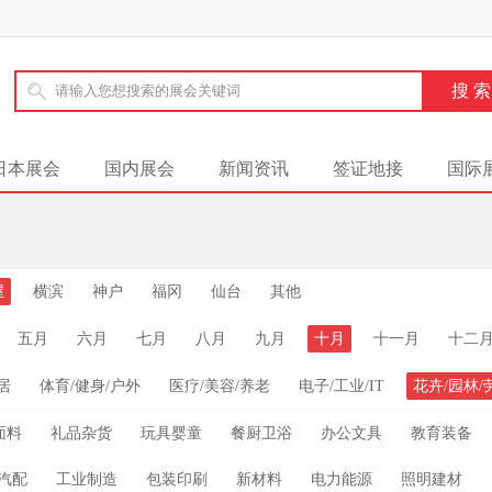
日本展会
国内展会
新闻资讯
签证地接
国际
屋
横滨
神户
福冈
仙台
其他
五月
六月
七月
八月
九月
十月
十一月
十二
居
体育/健身/户外
医疗/美容/养老
电子/工业/IT
花卉/园林/
面料
礼品杂货
玩具婴童
餐厨卫浴
办公文具
教育装备
汽配
工业制造
包装印刷
新材料
电力能源
照明建材