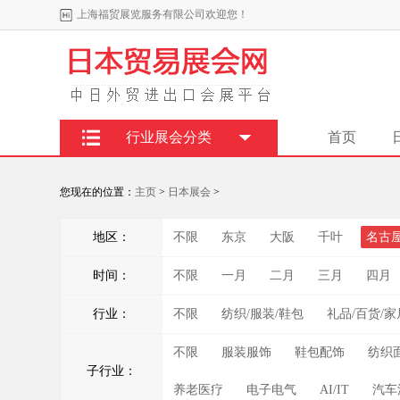
上海福贸展览服务有限公司欢迎您！
行业展会分类
首页
您现在的位置：
主页
>
日本展会
>
地区：
不限
东京
大阪
千叶
名古
时间：
不限
一月
二月
三月
四月
行业：
不限
纺织/服装/鞋包
礼品/百货/家
不限
服装服饰
鞋包配饰
纺织
子行业：
养老医疗
电子电气
AI/IT
汽车