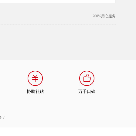
200%
用心服务
协助补贴
万千口碑
号-7