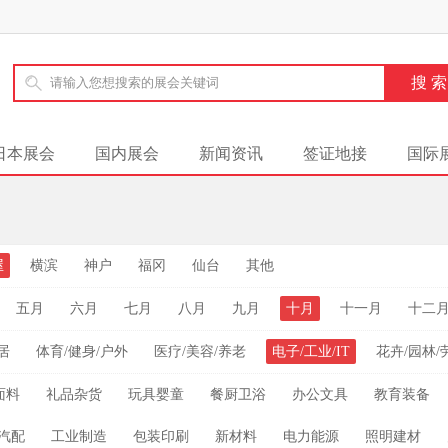
日本展会
国内展会
新闻资讯
签证地接
国际
屋
横滨
神户
福冈
仙台
其他
五月
六月
七月
八月
九月
十月
十一月
十二
居
体育/健身/户外
医疗/美容/养老
电子/工业/IT
花卉/园林/
面料
礼品杂货
玩具婴童
餐厨卫浴
办公文具
教育装备
汽配
工业制造
包装印刷
新材料
电力能源
照明建材